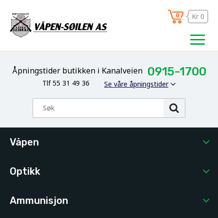
0
Kr 0
0915-1700
Åpningstider butikken i Kanalveien
Tlf 55 31 49 36
Se våre åpningstider
Våpen
Optikk
Ammunisjon