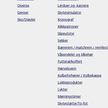
Diverse
Lerduer og -kastere
Genser
Skytesimulator
Sko/Støvler
Kronograf
Klikkpatroner
Slipeutstyr
Sekker
Bærerem / matchrem / remfest
Våpendeler og tilbehør
Futteral/koffert
Hørselsvern
Kolbeforhøyer / Kolbekappe
Lokkeprodukter
Lykter
Mørningstimer
Skytestøtte/To-fot