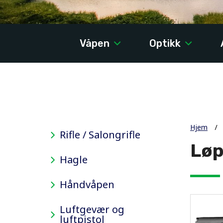
Våpen
Optikk
Hjem
Rifle / Salongrifle
Lø
Hagle
Håndvåpen
Luftgevær og
luftpistol