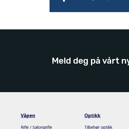
Meld deg på vårt n
Våpen
Optikk
Rifle / Salongrifle
Tilbehør optikk