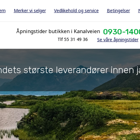
jem
Merker vi selger
Vedlikehold og service
Betingelser
0930-140
Åpningstider butikken i Kanalveien
Tlf 55 31 49 36
Se våre åpningstider
dets største leverandører innen j