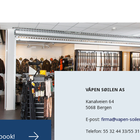
VÅPEN SØILEN AS
Kanalveien 64
5068 Bergen
E-post:
firma
@
vapen-soile
Telefon: 55 32 44 33/55 31
book!