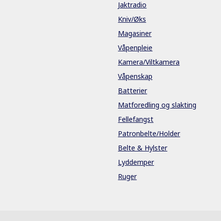
Jaktradio
Kniv/Øks
Magasiner
Våpenpleie
Kamera/Viltkamera
Våpenskap
Batterier
Matforedling og slakting
Fellefangst
Patronbelte/Holder
Belte & Hylster
Lyddemper
Ruger