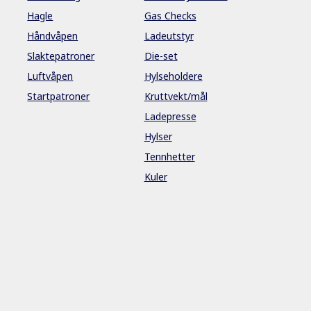
Hagle
Gas Checks
Håndvåpen
Ladeutstyr
Slaktepatroner
Die-set
Luftvåpen
Hylseholdere
Startpatroner
Kruttvekt/mål
Ladepresse
Hylser
Tennhetter
Kuler