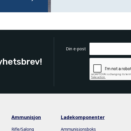
Din e-post
yhetsbrev!
Ammunisjon
Ladekomponenter
Rifle/Salong
Ammunisjonsboks