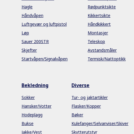
Hagle
Rødpunktsikte
Håndvåpen
Kikkertsikte
Luftgevær og luftpistol
Håndkikkert
Løp
Montasjer
Sauer 200STR
Teleskop
Skjefter
Avstandsmåler
Startvåpen/Signalvåpen
Termisk/Nattoptikk
Bekledning
Diverse
Sokker
Tur- og jaktartikler
Hansker/Votter
Flasker/Kopper
Hodeplagg
Bøker
Bukse
Kulefanger/Selvanviser/Skiver
Jakke/Vest
Skytterutstyr