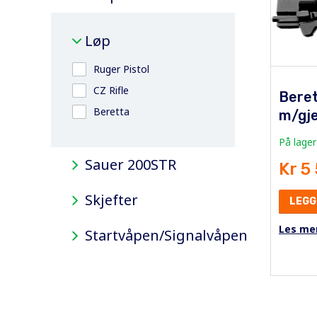
Løp
Ruger Pistol
CZ Rifle
Bere
Beretta
m/gj
På lager
Sauer 200STR
Kr 5
Skjefter
LEGG
Les me
Startvåpen/Signalvåpen