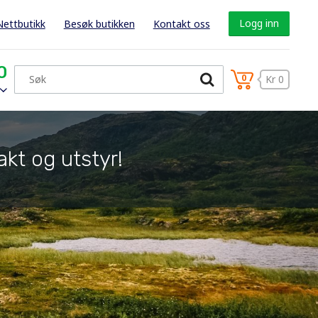
Logg inn
Nettbutikk
Besøk butikken
Kontakt oss
0
0
Kr 0
akt og utstyr!