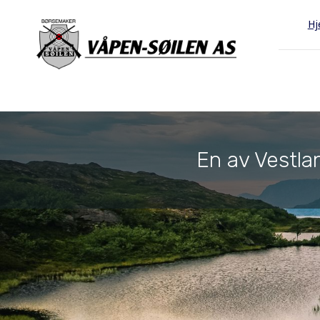
H
En av Vestlan