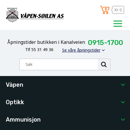
0
Kr 0
0915-1700
Åpningstider butikken i Kanalveien
Tlf 55 31 49 36
Se våre åpningstider
Våpen
Optikk
Ammunisjon