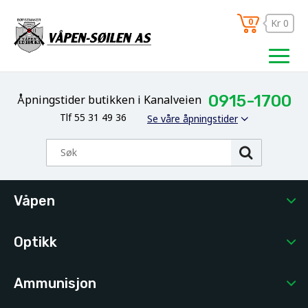
0
Kr 0
0915-1700
Åpningstider butikken i Kanalveien
Tlf 55 31 49 36
Se våre åpningstider
Våpen
Optikk
Ammunisjon