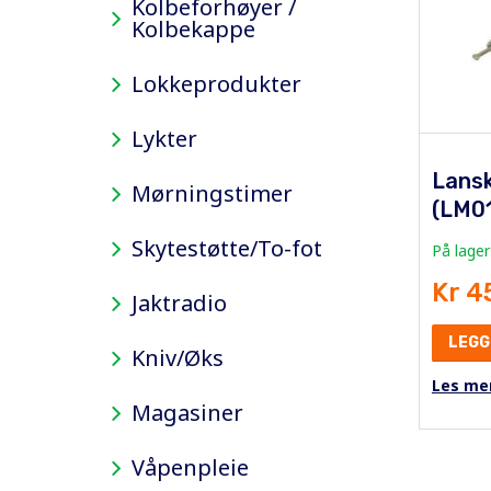
Kolbeforhøyer /
Kolbekappe
Lokkeprodukter
Lykter
Lansk
Mørningstimer
(LM0
Skytestøtte/To-fot
På lager
Kr 4
Jaktradio
LEGG
Kniv/Øks
Les me
Magasiner
Våpenpleie