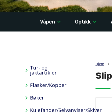
Våpen
Optikk
Hjem
Tur- og
jaktartikler
Sli
Flasker/Kopper
Bøker
Kulefanger/Selvanviser/Skiver