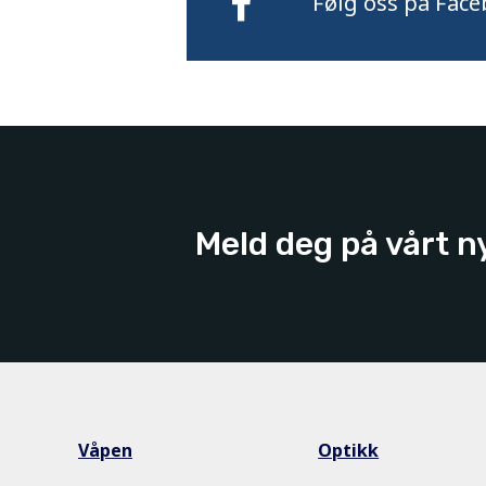
Følg oss på Face
Meld deg på vårt n
Våpen
Optikk