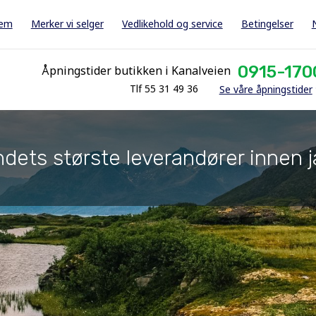
jem
Merker vi selger
Vedlikehold og service
Betingelser
0915-170
Åpningstider butikken i Kanalveien
Tlf 55 31 49 36
Se våre åpningstider
dets største leverandører innen j