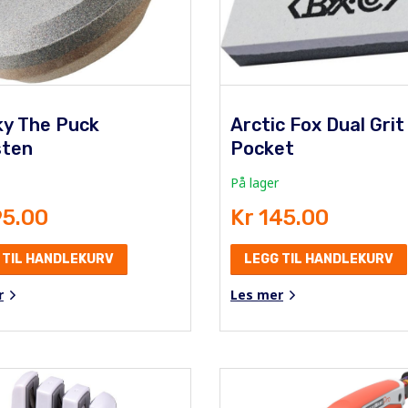
ky The Puck
Arctic Fox Dual Grit
sten
Pocket
På lager
95.00
Kr 145.00
 TIL HANDLEKURV
LEGG TIL HANDLEKURV
r
Les mer