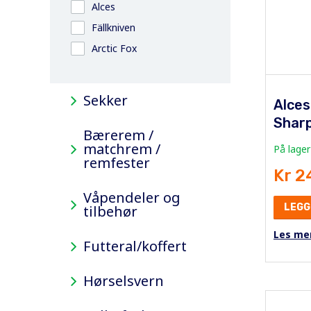
Alces
Fällkniven
Arctic Fox
Sekker
Alces
Shar
Bærerem /
matchrem /
På lager
remfester
Kr 2
Våpendeler og
LEGG
tilbehør
Les me
Futteral/koffert
Hørselsvern