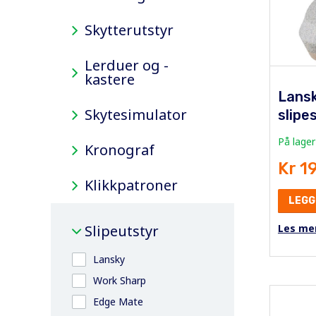
Skytterutstyr
Lerduer og -
kastere
Lans
Skytesimulator
slipe
På lager
Kronograf
Kr 1
Klikkpatroner
LEGG
Slipeutstyr
Les me
Lansky
Work Sharp
Edge Mate