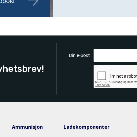
book!
Din e-post
yhetsbrev!
Ammunisjon
Ladekomponenter