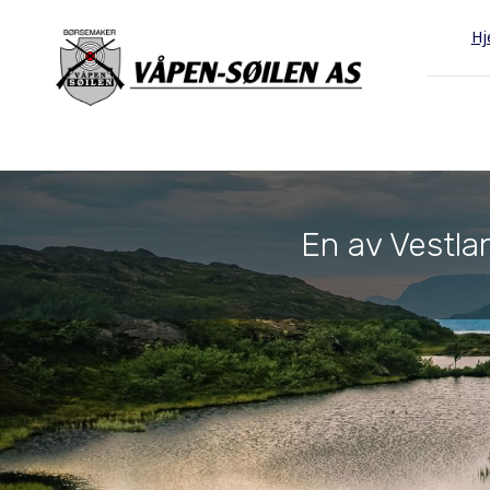
H
En av Vestlan