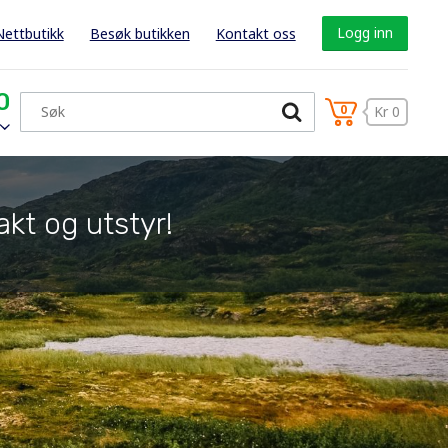
Logg inn
Nettbutikk
Besøk butikken
Kontakt oss
0
0
Kr 0
akt og utstyr!