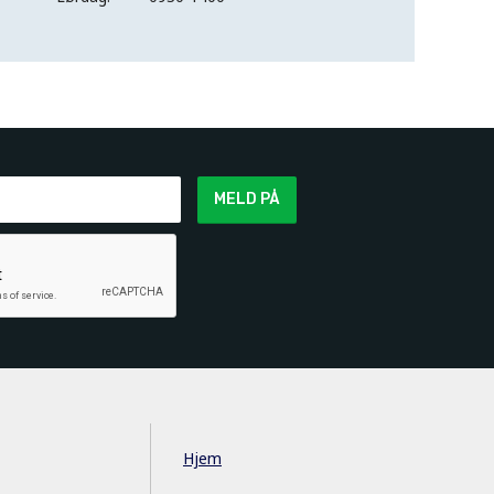
MELD PÅ
Hjem