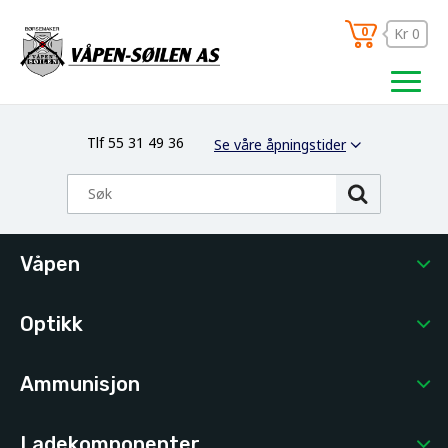
0
Kr 0
Tlf 55 31 49 36
Se våre åpningstider
Våpen
Optikk
Ammunisjon
Ladekomponenter