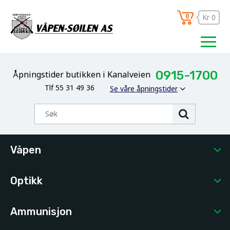
0
Kr 0
0915-1700
Åpningstider butikken i Kanalveien
Tlf 55 31 49 36
Se våre åpningstider
Våpen
Optikk
Ammunisjon