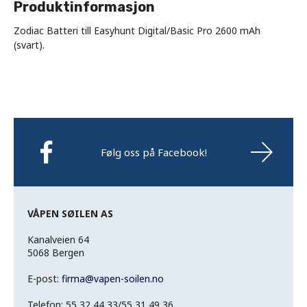
Produktinformasjon
Zodiac Batteri till Easyhunt Digital/Basic Pro 2600 mAh
(svart).
Følg oss på Facebook!
VÅPEN SØILEN AS
Kanalveien 64
5068 Bergen
E-post:
firma
@
vapen-soilen.no
Telefon: 55 32 44 33/55 31 49 36