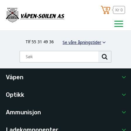
0
Kr 0
Tlf 55 31 49 36
Se våre åpningstider
Våpen
Optikk
Ammunisjon
Ladekomponenter