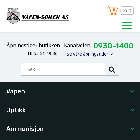
0
Kr 0
0930-1400
Åpningstider butikken i Kanalveien
Tlf 55 31 49 36
Se våre åpningstider
Våpen
Optikk
Ammunisjon