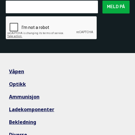
MELD PÅ
Våpen
Optikk
Ammunisjon
Ladekomponenter
Bekledning
Diverse