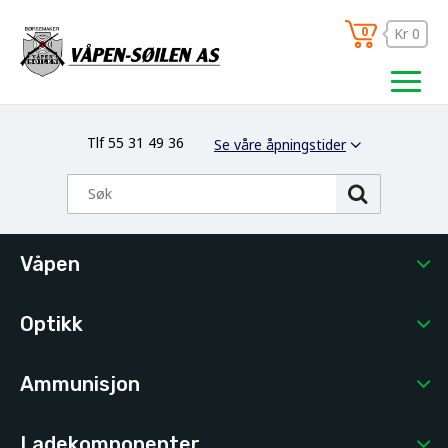
0
Kr 0
Tlf 55 31 49 36
Se våre åpningstider
Våpen
Optikk
Ammunisjon
Ladekomponenter