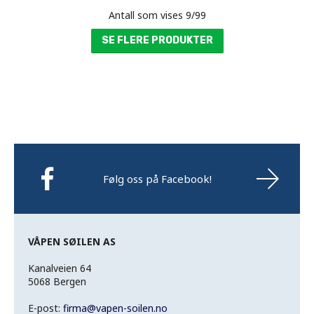
Antall som vises
9
/
99
SE FLERE PRODUKTER
Følg oss på Facebook!
VÅPEN SØILEN AS
Kanalveien 64
5068 Bergen
E-post:
firma
@
vapen-soilen.no