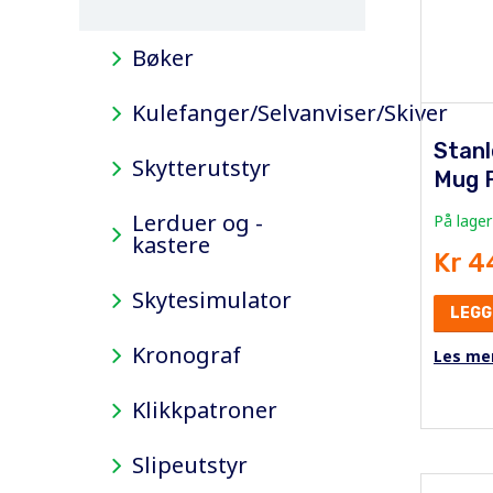
Bøker
Kulefanger/Selvanviser/Skiver
Stanl
Skytterutstyr
Mug F
Lerduer og -
På lager
kastere
Kr 4
Skytesimulator
LEGG
Kronograf
Les me
Klikkpatroner
Slipeutstyr