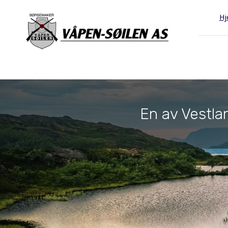
H
En av Vestlan