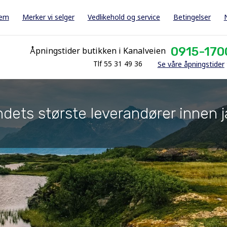
jem
Merker vi selger
Vedlikehold og service
Betingelser
0915-170
Åpningstider butikken i Kanalveien
Tlf 55 31 49 36
Se våre åpningstider
dets største leverandører innen j