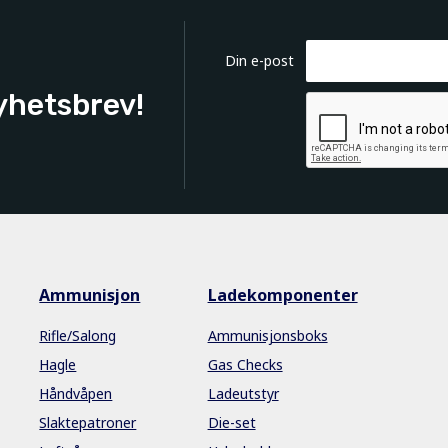
Din e-post
yhetsbrev!
Ammunisjon
Ladekomponenter
Rifle/Salong
Ammunisjonsboks
Hagle
Gas Checks
Håndvåpen
Ladeutstyr
Slaktepatroner
Die-set