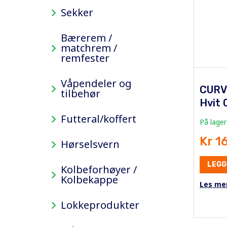
Sekker
Bærerem /
matchrem /
remfester
Våpendeler og
CURV
tilbehør
Hvit 
Futteral/koffert
På lager
Kr 1
Hørselsvern
LEGG
Kolbeforhøyer /
Kolbekappe
Les me
Lokkeprodukter