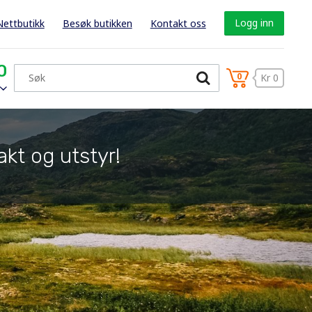
Logg inn
Nettbutikk
Besøk butikken
Kontakt oss
0
0
Kr 0
akt og utstyr!