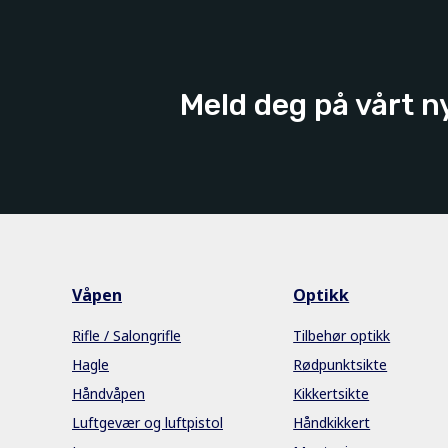
Meld deg på vårt n
Våpen
Optikk
Rifle / Salongrifle
Tilbehør optikk
Hagle
Rødpunktsikte
Håndvåpen
Kikkertsikte
Luftgevær og luftpistol
Håndkikkert