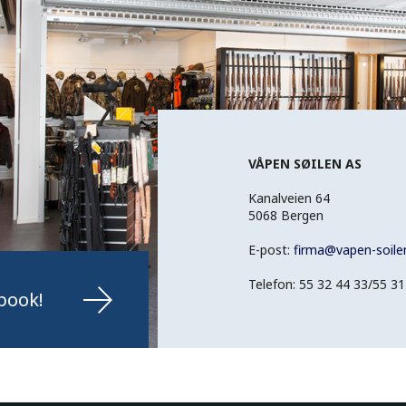
VÅPEN SØILEN AS
Kanalveien 64
5068 Bergen
E-post:
firma
@
vapen-soile
Telefon: 55 32 44 33/55 31
book!