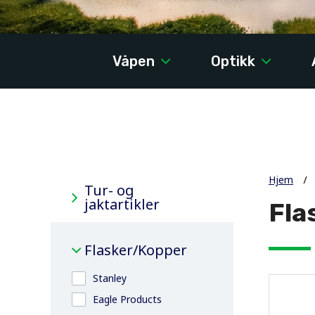
Våpen
Optikk
Hjem
Tur- og
jaktartikler
Fla
Flasker/Kopper
Stanley
Eagle Products