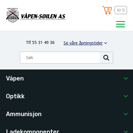
0
Kr 0
Tlf 55 31 49 36
Se våre åpningstider
Våpen
Optikk
Ammunisjon
Ladekomponenter