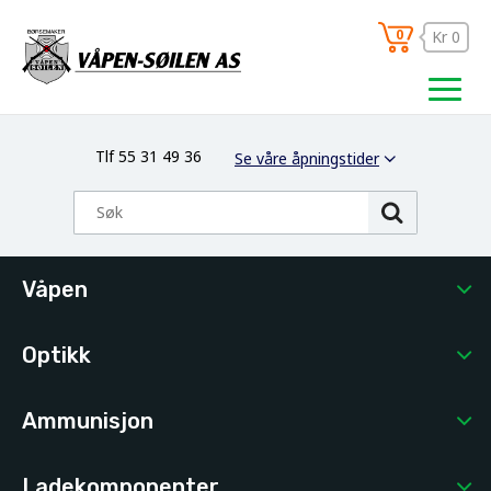
0
Kr 0
Tlf 55 31 49 36
Se våre åpningstider
Våpen
Optikk
Ammunisjon
Ladekomponenter