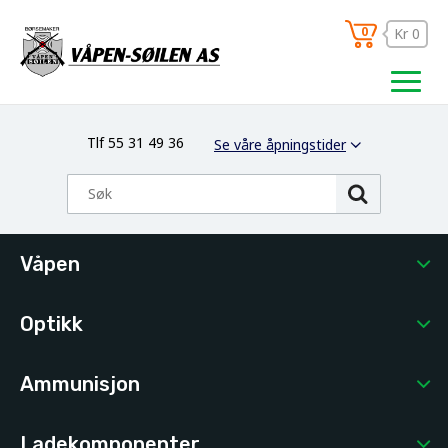
0
Kr 0
Tlf 55 31 49 36
Se våre åpningstider
Våpen
Optikk
Ammunisjon
Ladekomponenter