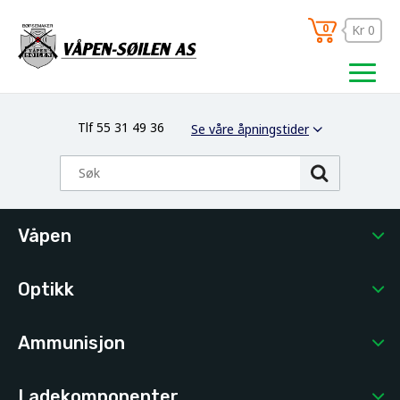
0
Kr 0
Tlf 55 31 49 36
Se våre åpningstider
Våpen
Optikk
Ammunisjon
Ladekomponenter