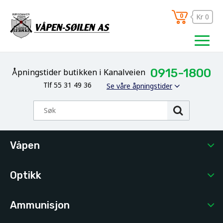
0
Kr 0
0915-1800
Åpningstider butikken i Kanalveien
Tlf 55 31 49 36
Se våre åpningstider
Våpen
Optikk
Ammunisjon