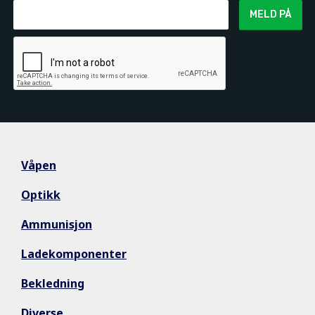
MELD PÅ
Våpen
Optikk
Ammunisjon
Ladekomponenter
Bekledning
Diverse