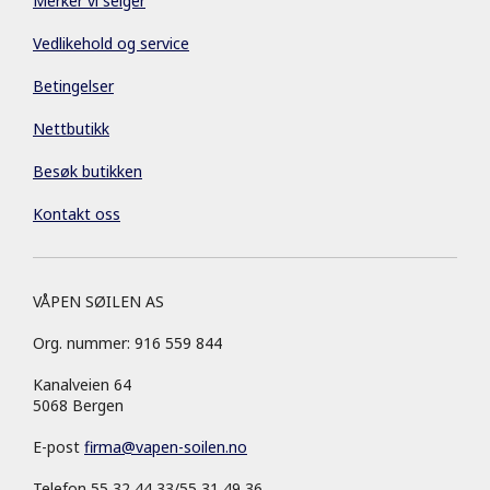
Merker vi selger
Vedlikehold og service
Betingelser
Nettbutikk
Besøk butikken
Kontakt oss
VÅPEN SØILEN AS
Org. nummer: 916 559 844
Kanalveien 64
5068 Bergen
E-post
firma
@
vapen-soilen.no
Telefon 55 32 44 33/55 31 49 36