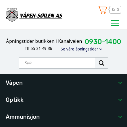
0
Kr 0
0930-1400
Åpningstider butikken i Kanalveien
Tlf 55 31 49 36
Se våre åpningstider
Våpen
Optikk
Ammunisjon