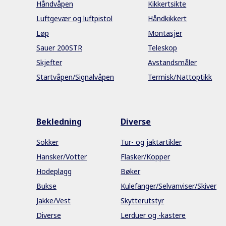
Håndvåpen
Kikkertsikte
Luftgevær og luftpistol
Håndkikkert
Løp
Montasjer
Sauer 200STR
Teleskop
Skjefter
Avstandsmåler
Startvåpen/Signalvåpen
Termisk/Nattoptikk
Bekledning
Diverse
Sokker
Tur- og jaktartikler
Hansker/Votter
Flasker/Kopper
Hodeplagg
Bøker
Bukse
Kulefanger/Selvanviser/Skiver
Jakke/Vest
Skytterutstyr
Diverse
Lerduer og -kastere