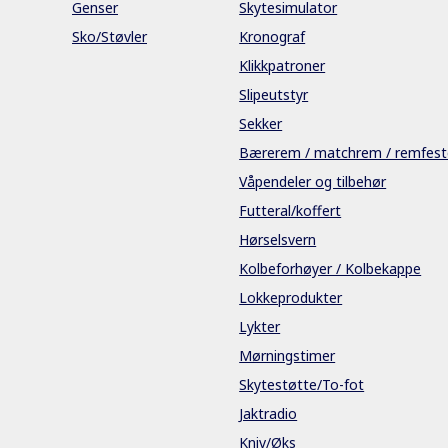
Genser
Skytesimulator
Sko/Støvler
Kronograf
Klikkpatroner
Slipeutstyr
Sekker
Bærerem / matchrem / remfest
Våpendeler og tilbehør
Futteral/koffert
Hørselsvern
Kolbeforhøyer / Kolbekappe
Lokkeprodukter
Lykter
Mørningstimer
Skytestøtte/To-fot
Jaktradio
Kniv/Øks