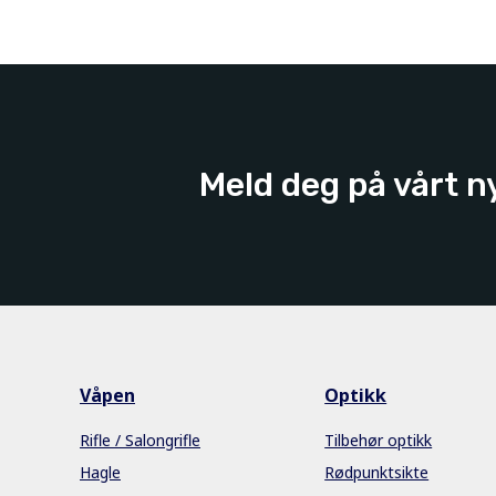
Meld deg på vårt n
Våpen
Optikk
Rifle / Salongrifle
Tilbehør optikk
Hagle
Rødpunktsikte