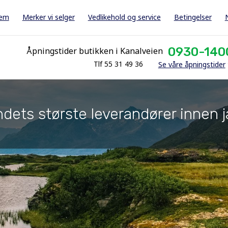
jem
Merker vi selger
Vedlikehold og service
Betingelser
0930-140
Åpningstider butikken i Kanalveien
Tlf 55 31 49 36
Se våre åpningstider
dets største leverandører innen j