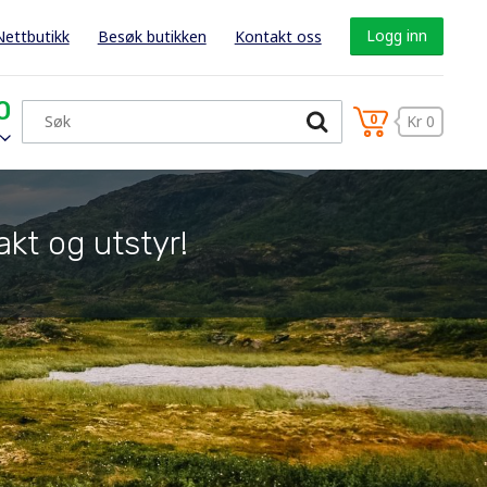
Logg inn
Nettbutikk
Besøk butikken
Kontakt oss
0
0
Kr 0
akt og utstyr!