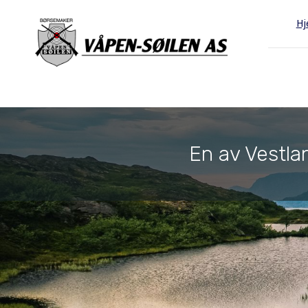
H
En av Vestlan