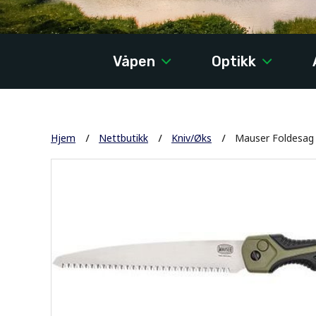
Våpen
Optikk
Hjem
Nettbutikk
Kniv/Øks
Mauser Foldesag