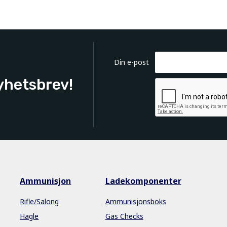
Din e-post
yhetsbrev!
Ammunisjon
Ladekomponenter
Rifle/Salong
Ammunisjonsboks
Hagle
Gas Checks