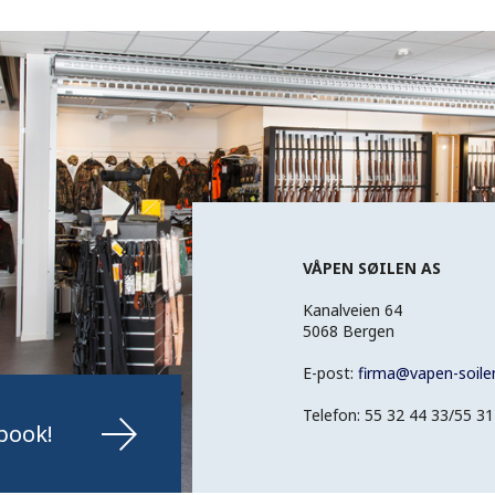
VÅPEN SØILEN AS
Kanalveien 64
5068 Bergen
E-post:
firma
@
vapen-soile
Telefon: 55 32 44 33/55 31
book!