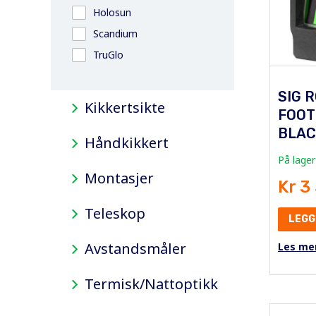
Holosun
Scandium
TruGlo
SIG 
Kikkertsikte
FOOT
BLAC
Håndkikkert
På lager
Montasjer
Kr 3
Teleskop
LEGG
Avstandsmåler
Les me
Termisk/Nattoptikk