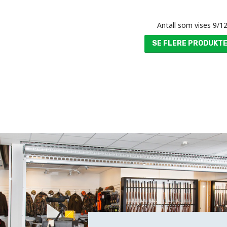
Antall som vises
9
/
1
SE FLERE PRODUKT