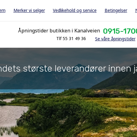
jem
Merker vi selger
Vedlikehold og service
Betingelser
0915-170
Åpningstider butikken i Kanalveien
Tlf 55 31 49 36
Se våre åpningstider
dets største leverandører innen j