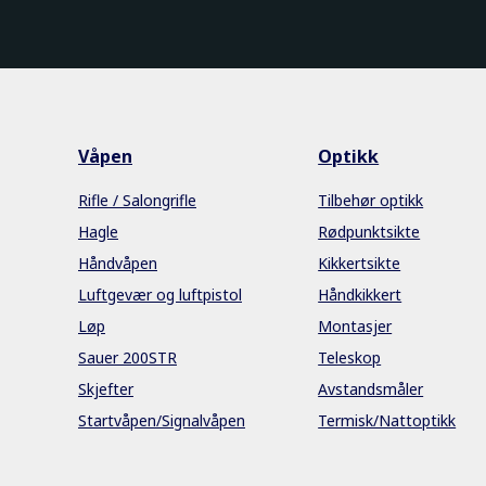
Våpen
Optikk
Rifle / Salongrifle
Tilbehør optikk
Hagle
Rødpunktsikte
Håndvåpen
Kikkertsikte
Luftgevær og luftpistol
Håndkikkert
Løp
Montasjer
Sauer 200STR
Teleskop
Skjefter
Avstandsmåler
Startvåpen/Signalvåpen
Termisk/Nattoptikk