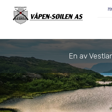
H
En av Vestlan