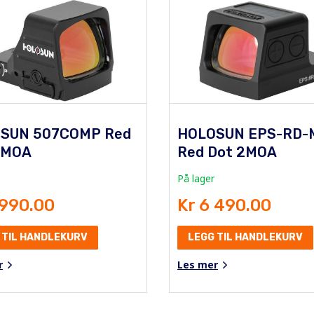
SUN 507COMP Red
HOLOSUN EPS-RD-
2MOA
Red Dot 2MOA
På lager
 990.00
Kr 6 490.00
 TIL HANDLEKURV
LEGG TIL HANDLEKURV
r
Les mer