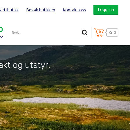
Logg inn
Nettbutikk
Besøk butikken
Kontakt oss
0
0
Kr 0
akt og utstyr!