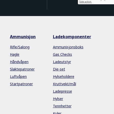
Ammunisjon
Ladekomponenter
Rifle/Salong
Ammunisjonsboks
Hagle
Gas Checks
Håndvåpen
Ladeutstyr
Slaktepatroner
Die-set
Luftvåpen
Hylseholdere
Startpatroner
Kruttvekt/mål
Ladepresse
Hylser
Tennhetter
Kuler