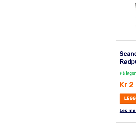
Scan
Rødp
På lager
Kr 2
LEGG
Les me