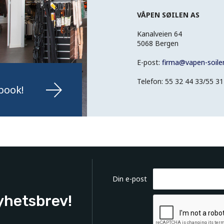
VÅPEN SØILEN AS
Kanalveien 64
5068 Bergen
E-post:
firma
@
vapen-soile
Telefon: 55 32 44 33/55 31
book!
Din e-post
yhetsbrev!