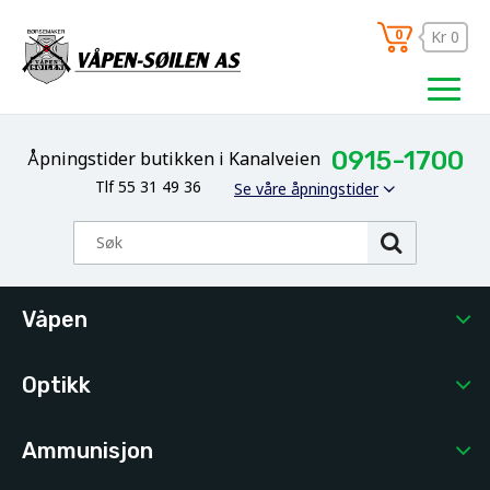
0
Kr 0
0915-1700
Åpningstider butikken i Kanalveien
Tlf 55 31 49 36
Se våre åpningstider
Våpen
Optikk
Ammunisjon